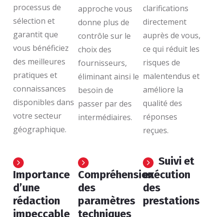
processus de
clarifications
approche vous
sélection et
directement
donne plus de
garantit que
auprès de vous,
contrôle sur le
vous bénéficiez
ce qui réduit les
choix des
des meilleures
risques de
fournisseurs,
pratiques et
malentendus et
éliminant ainsi le
connaissances
améliore la
besoin de
disponibles dans
qualité des
passer par des
votre secteur
réponses
intermédiaires.
géographique.
reçues.
Suivi et
Importance
Compréhension
exécution
d’une
des
des
rédaction
paramètres
prestations
impeccable
techniques