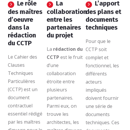
Le rôle
La
L’apport
des maîtres
collaboration
des plans et
d’oeuvre
entre les
documents
dans la
partenaires
techniques
rédaction
du projet
Pour que le
du CCTP
La
rédaction du
CCTP soit
Le Cahier des
CCTP
est le fruit
complet et
Clauses
d’une
fonctionnel, les
Techniques
collaboration
différents
Particulières
étroite entre
acteurs
(CCTP) est un
plusieurs
impliqués
document
partenaires.
doivent fournir
contractuel
Parmi eux, on
une série de
essentiel rédigé
trouve les
documents
par les maîtres
architectes, les
techniques. Ces
d’œuvre pour le