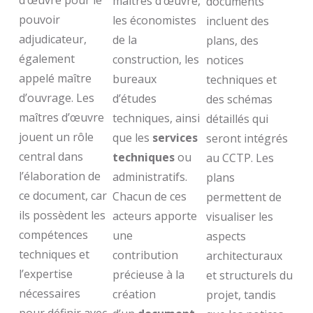
maîtres d’œuvre,
documents
pouvoir
les économistes
incluent des
adjudicateur,
de la
plans, des
également
construction, les
notices
appelé maître
bureaux
techniques et
d’ouvrage. Les
d’études
des schémas
maîtres d’œuvre
techniques, ainsi
détaillés qui
jouent un rôle
que les
services
seront intégrés
central dans
techniques
ou
au CCTP. Les
l’élaboration de
administratifs.
plans
ce document, car
Chacun de ces
permettent de
ils possèdent les
acteurs apporte
visualiser les
compétences
une
aspects
techniques et
contribution
architecturaux
l’expertise
précieuse à la
et structurels du
nécessaires
création
projet, tandis
pour définir avec