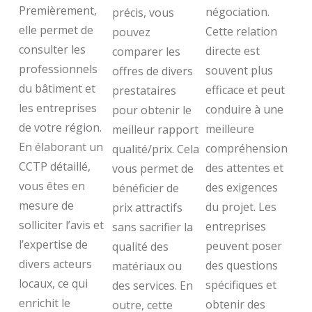
Premièrement,
négociation.
précis, vous
elle permet de
Cette relation
pouvez
consulter les
directe est
comparer les
professionnels
souvent plus
offres de divers
du bâtiment et
efficace et peut
prestataires
les entreprises
conduire à une
pour obtenir le
de votre région.
meilleure
meilleur rapport
En élaborant un
compréhension
qualité/prix. Cela
CCTP détaillé,
des attentes et
vous permet de
vous êtes en
des exigences
bénéficier de
mesure de
du projet. Les
prix attractifs
solliciter l’avis et
entreprises
sans sacrifier la
l’expertise de
peuvent poser
qualité des
divers acteurs
des questions
matériaux ou
locaux, ce qui
spécifiques et
des services. En
enrichit le
obtenir des
outre, cette