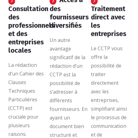
Consultation
des
Traitement
des
fournisseurs
direct avec
professionnels
diversifiés
les
et des
entreprises
Un autre
entreprises
Le CCTP vous
avantage
locales
offre la
significatif de la
La rédaction
possibilité de
rédaction d’un
d’un Cahier des
traiter
CCTP est la
Clauses
directement
possibilité de
Techniques
avec les
s’adresser à
Particulières
entreprises,
différents
(CCTP) est
simplifiant ainsi
fournisseurs. En
cruciale pour
le processus de
ayant un
plusieurs
communication
document bien
raisons.
et de
structuré et