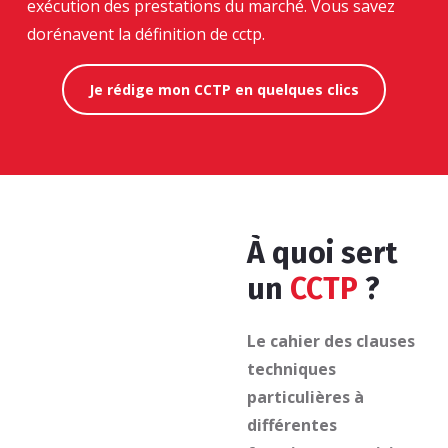
exécution des prestations du marché. Vous savez
dorénavent la définition de cctp.
Je rédige mon CCTP en quelques clics
À quoi sert
un
CCTP
?
Le cahier des clauses
techniques
particulières à
différentes