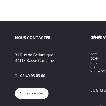
NOUS CONTACTER
GÉNÉRAT
CCTP
31 Rue de l'Atlantique
CCAP
44115 Basse Goulaine
DPGF
DQE
Norme DT
02 40 03 03 00
LOGICIE
Contactez-nous