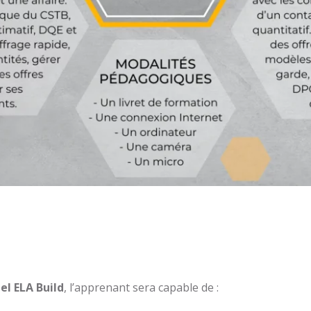
iel ELA Build
, l’apprenant sera capable de :