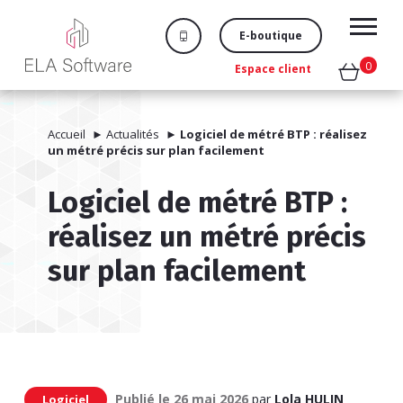
E-boutique
0
Espace client
Accueil
►
Actualités
►
Logiciel de métré BTP : réalisez
un métré précis sur plan facilement
Logiciel de métré BTP :
réalisez un métré précis
sur plan facilement
Publié le
26 mai 2026
par
Lola HULIN
Logiciel